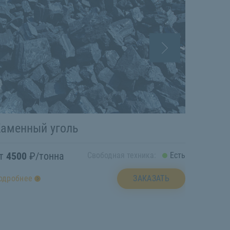
Каменный уголь
Грунт
от
4500
₽/тонна
от
250
Свободная техника:
Есть
ЗАКАЗАТЬ
одробнее
подробн