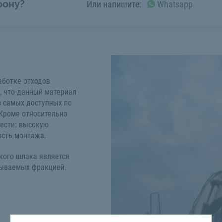
фону?
Или напишите:
Whatsapp
аботке отходов
, что данный материал
з самых доступных по
 Кроме относительно
нести: высокую
ость монтажа.
кого шлака является
азываемых фракцией.