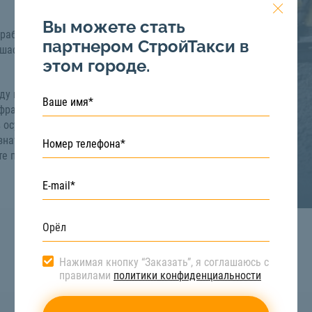
Вы можете стать
работ. В целом, его
партнером СтройТакси в
шафтных работ, а так
этом городе.
оду вы можете на
ракции: 0-20 (пыль),
в осуществляется
Узнать подробную
те по телефону:
8 (922)
Нажимая кнопку “Заказать”, я соглашаюсь с
правилами
политики конфиденциальности