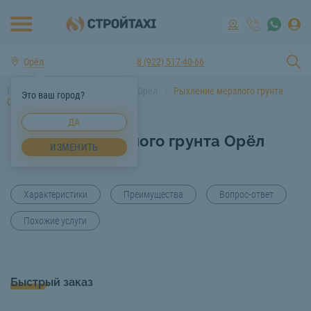
Орёл
8 (922) 517-40-66
Главная
Услуги спецтехники Орёл
Рыхление мерзлого грунта
Это ваш город?
Орёл
ДА
Рыхление мерзлого грунта Орёл
ИЗМЕНИТЬ
Характеристики
Преимущества
Вопрос-ответ
Похожие услуги
Быстрый заказ