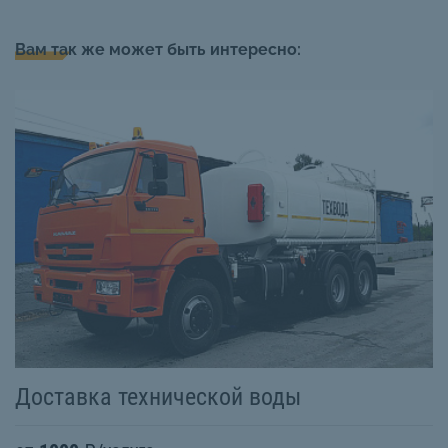
Вам так же может быть интересно:
Доставка технической воды
М