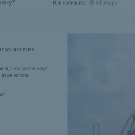
фону?
Или напишите:
Whatsapp
й получают путем
иал, в его состав могут
и даже остатки
ся: