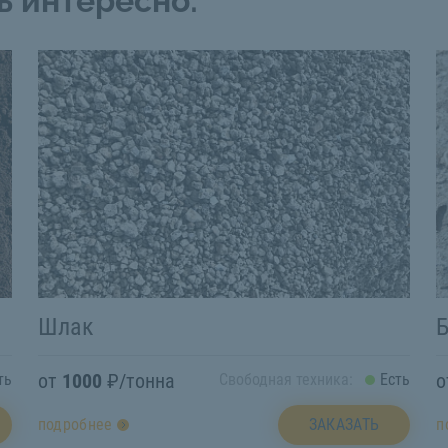
ь интересно:
Шлак
Б
от
1000
₽/тонна
ть
Свободная техника:
Есть
ЗАКАЗАТЬ
подробнее
п