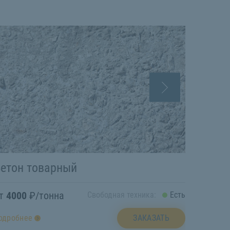
етон товарный
ОПГС
от
4000
₽/тонна
от
750
Свободная техника:
Есть
ЗАКАЗАТЬ
одробнее
подробн