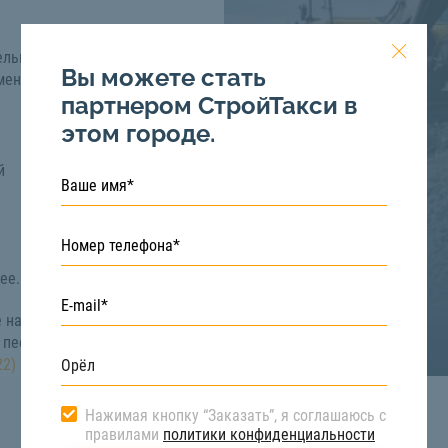
ельных, отделочных,
Вы можете стать
именение достаточно
партнером СтройТакси в
этом городе.
й
ее.
 на сайте
песка, его наличии,
22) 517-40-66
Нажимая кнопку “Заказать”, я соглашаюсь с
правилами
политики конфиденциальности