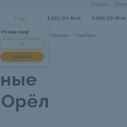
Франшиза
Исполн
8 (922) 517-40-66
8 (800) 222-90-66
Орёл
Это ваш город?
ы
Услуги спецтехники
Персонал
СтройТакси
ДА
возки Орёл
ИЗМЕНИТЬ
сные
 Орёл