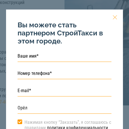
 конструкций
Вы можете стать
партнером СтройТакси в
этом городе.
орая подойдет для
лы обладают различной
тонн. Поэтому их
ых, тяжеловесных и
грузов в Орле вы
и получить бесплатную
7-40-66
Нажимая кнопку “Заказать”, я соглашаюсь с
правилами
политики конфиденциальности