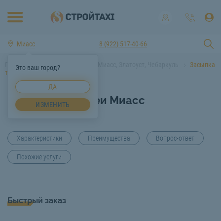
Миасс
8 (922) 517-40-66
Главная
Услуги спецтехники Миасс, Златоуст, Чебаркуль
Засыпка
Это ваш город?
траншеи Миасс
ДА
Засыпка траншеи Миасс
ИЗМЕНИТЬ
Характеристики
Преимущества
Вопрос-ответ
Похожие услуги
Быстрый заказ