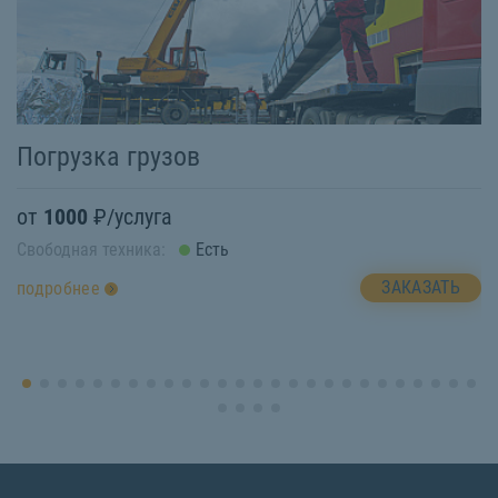
Погрузка грузов
Р
от
1000
₽/услуга
о
Свободная техника:
Есть
Св
ЗАКАЗАТЬ
подробнее
п