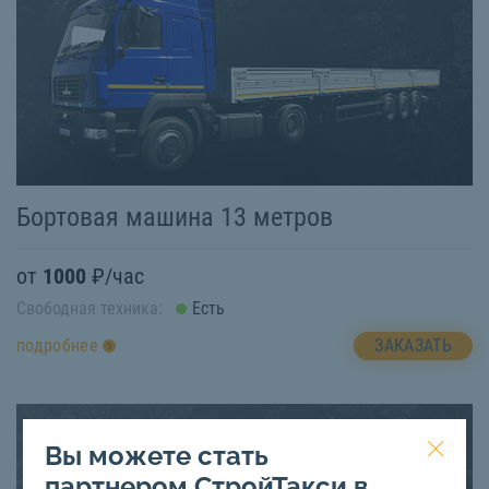
Бортовая машина 13 метров
от
1000
₽/час
Свободная техника:
Есть
ЗАКАЗАТЬ
подробнее
Вы можете стать
партнером СтройТакси в