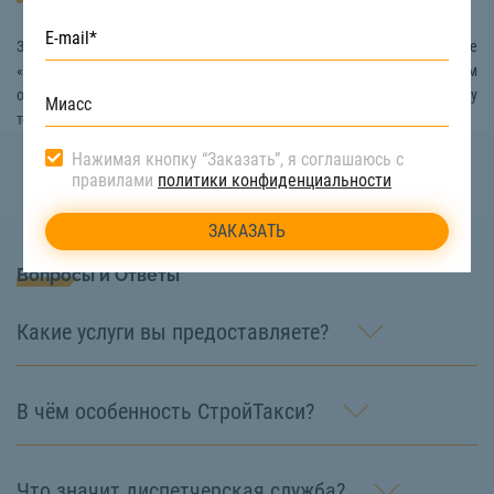
Автовышку
Заказать услуги валки деревьев в Миассе вы можете на сайте
«СтройТакси». Наши специалисты всегда на связи, и с удовольствием
ответят на все ваши вопросы, если вы позвоните по номеру
телефона:
8 (922) 517-40-66
Нажимая кнопку “Заказать”, я соглашаюсь с
правилами
политики конфиденциальности
Вопросы и Ответы
Какие услуги вы предоставляете?
В чём особенность СтройТакси?
Что значит диспетчерская служба?