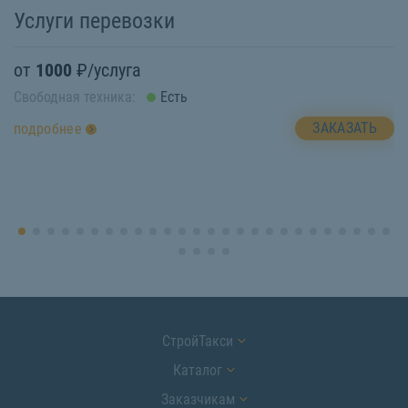
Услуги перевозки
П
от
1000
₽/услуга
о
Свободная техника:
Есть
Св
ЗАКАЗАТЬ
подробнее
п
СтройТакси
Каталог
Заказчикам