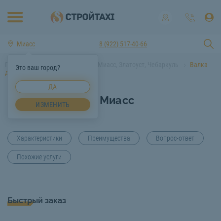
Миасс
8 (922) 517-40-66
Главная
Услуги спецтехники Миасс, Златоуст, Чебаркуль
Валка
Это ваш город?
деревьев Миасс
ДА
Валка деревьев Миасс
ИЗМЕНИТЬ
Характеристики
Преимущества
Вопрос-ответ
Похожие услуги
Быстрый заказ