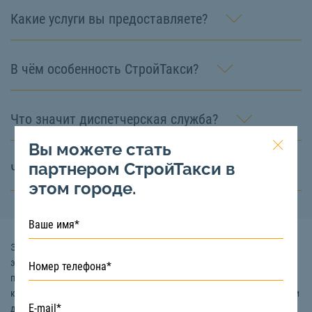
Какие услуги вы предоставляете?
В чём особенность СтройТакси?
Что значит диспетчерская служба?
Вы можете стать
партнером СтройТакси в
Что такое СтройТакси?
этом городе.
Экскаватор-погрузчик – это специальная техника, оснащенная
экскаваторным и ковшовым погрузочным оборудованием,
позволяющим качественно и быстро выполнять ряд строительных,
карьерных, промышленных, сельскохозяйственных, коммунальных и
других видов работ. Аренда экскаватора-погрузчика особенно