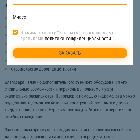
незаменима для решения следующих задач:
Копка траншеи
Разработка и засыпка котлована
Нажимая кнопку “Заказать”, я соглашаюсь с
Добыча и погрузка сыпучих материалов (песок, щебень)
правилами
политики конфиденциальности
Планировка участка
Уборка снега и строительного мусора
Ремонт и прокладка инженерных коммуникаций
Строительство дорог, дамб, плотин
Благодаря наличию дополнительного съемного оборудования его
специальные возможности и перечень выполняемых услуг
значительно расширяются. Например, с помощью гидромолота можно
осуществлять демонтаж бетонных конструкций, асфальта и других
твердых поверхностей. Бур применяется для бурения отверстий под
столбы, ограждения.
Значительным преимуществом для заказчиков является способность
данного вида транспорта самостоятельно передвигаться на