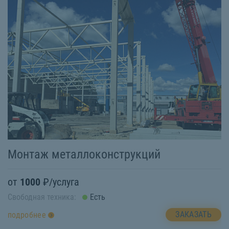
Монтаж металлоконструкций
П
от
1000
₽/услуга
о
Свободная техника:
Есть
Св
ЗАКАЗАТЬ
подробнее
п