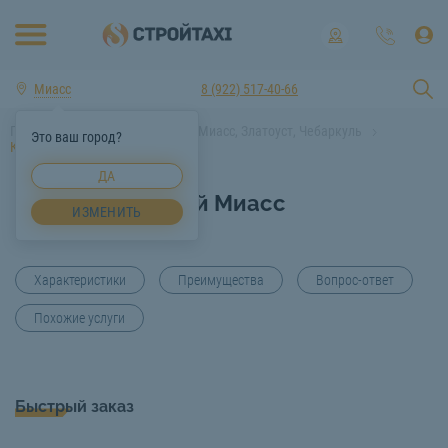
Миасс
8 (922) 517-40-66
Главная
Услуги спецтехники Миасс, Златоуст, Чебаркуль
Это ваш город?
Корчевание пней Миасс
ДА
Корчевание пней Миасс
ИЗМЕНИТЬ
Характеристики
Преимущества
Вопрос-ответ
Похожие услуги
Быстрый заказ