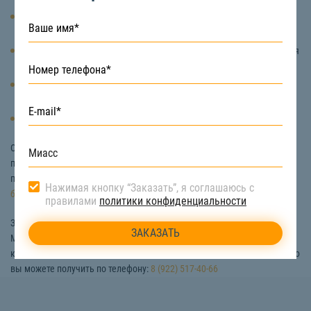
Механизированный способ – корчевание пней с помощью
специальной техники и механизмов.
Ручной способ – выполнение работ путем копания и вытаскивания
корней с помощью лопат и других инструментов.
Взрывной способ – удаление корней деревьев с помощью
нескольких зарядов взрывчатки.
Огневой способ – выжигание пня.
Однако, наиболее оптимальным и подходящим для дачного и
промышленного объекта является механизированный способ. Он
подразумевает корчевание пней трактором,
экскаватором,
Нажимая кнопку “Заказать”, я соглашаюсь с
бульдозером.
правилами
политики конфиденциальности
Заказать удаление пней корчеванием с помощью спецтехники в
Миассе вы можете на сайте «СтройТакси». Информацию о ценах
корчевания пней, наличии техники, а также бесплатную консультацию
вы можете получить по телефону:
8 (922) 517-40-66