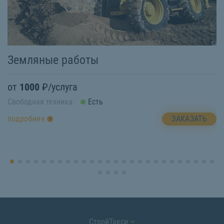
Земляные работы
П
от
1000
₽/услуга
о
Свободная техника:
Есть
Св
ЗАКАЗАТЬ
подробнее
п
СтройТакси