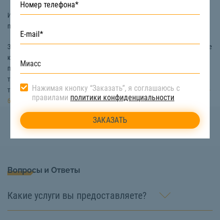
Используется для погрузки легковых автомобилей. Для этих целей
применяют, например, эвакуатор с краном-манипулятором и т.д.
Заказать эвакуатор для погрузки машин в Миассе вы можете на сайте
компании «СтройТакси». Мы гарантируем надежную перевозку,
поскольку наша техника полностью исправна, а услуги оказывают
только опытные машинисты. Узнать цену погрузки автомобилей для
Нажимая кнопку “Заказать”, я соглашаюсь с
транспортировки можно у наших сотрудников. Звоните:
8 (922) 517-40-
правилами
политики конфиденциальности
66
Вопросы и Ответы
Какие услуги вы предоставляете?