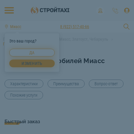
Миасс
8 (922) 517-40-66
Главная
Услуги спецтехники Миасс, Златоуст, Чебаркуль
Это ваш город?
Погрузка автомобилей Миасс
ДА
Погрузка автомобилей Миасс
ИЗМЕНИТЬ
Характеристики
Преимущества
Вопрос-ответ
Похожие услуги
Быстрый заказ