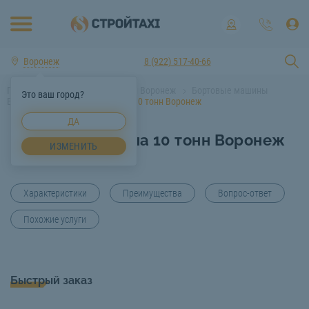
Воронеж
8 (922) 517-40-66
Главная
Аренда спецтехники Воронеж
Бортовые машины
Это ваш город?
Воронеж
Бортовая машина 10 тонн Воронеж
ДА
Бортовая машина 10 тонн Воронеж
ИЗМЕНИТЬ
Характеристики
Преимущества
Вопрос-ответ
Похожие услуги
Быстрый заказ