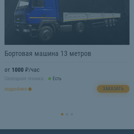
Бортовая машина 13 метров
Б
от
1000
₽/час
о
Свободная техника:
Есть
Св
ЗАКАЗАТЬ
подробнее
п