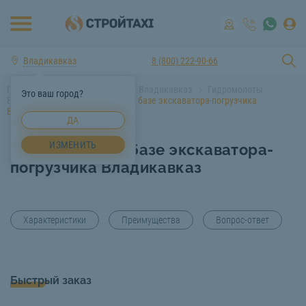
Владикавказ
8 (800) 222-90-66
Главная
Аренда спецтехники Владикавказ
Гидромолоты
Это ваш город?
Владикавказ
Гидромолот на базе экскаватора-погрузчика
Владикавказ
ДА
ИЗМЕНИТЬ
Гидромолот на базе экскаватора-
погрузчика Владикавказ
Характеристики
Преимущества
Вопрос-ответ
Быстрый заказ