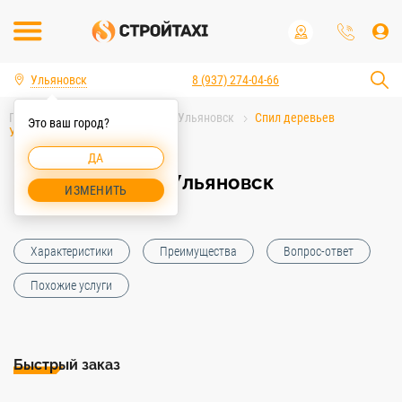
Ульяновск
8 (937) 274-04-66
Главная
Услуги спецтехники Ульяновск
Спил деревьев
Это ваш город?
Ульяновск
ДА
Спил деревьев Ульяновск
ИЗМЕНИТЬ
Характеристики
Преимущества
Вопрос-ответ
Похожие услуги
Быстрый заказ