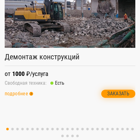
Демонтаж конструкций
П
от
1000
₽/услуга
о
Свободная техника:
Есть
Св
ЗАКАЗАТЬ
подробнее
п