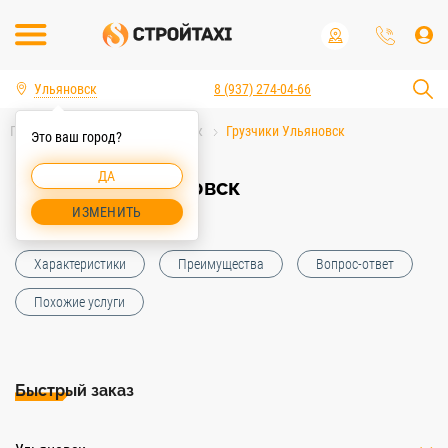
Ульяновск
8 (937) 274-04-66
Главная
Персонал Ульяновск
Грузчики Ульяновск
Это ваш город?
ДА
Грузчики Ульяновск
ИЗМЕНИТЬ
Характеристики
Преимущества
Вопрос-ответ
Похожие услуги
Быстрый заказ