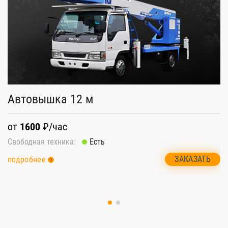
Автовышка 12 м
А
от
1600
₽/час
о
Свободная техника:
Есть
Св
ЗАКАЗАТЬ
подробнее
п