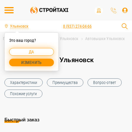
Ульяновск
8 (937) 274-04-66
Главная
Аренда спецтехники Ульяновск
Автовышки Ульяновск
Это ваш город?
Автовышка 22 м Ульяновск
ДА
Автовышка 22 м Ульяновск
ИЗМЕНИТЬ
Характеристики
Преимущества
Вопрос-ответ
Похожие услуги
Быстрый заказ