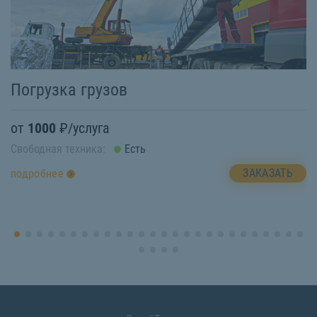
Погрузка грузов
М
от
1000
₽/услуга
о
Свободная техника:
Есть
Св
ЗАКАЗАТЬ
подробнее
п