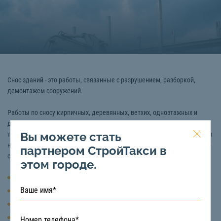
Снос зданий - это работы, связанные с разрушением, разборкой,
демонтажем сооружений.
Работы по сносу кирпичных, деревянных, ветхих, одноэтажных и
других зданий и сооружений выполнять вручную нецелесообразно,
Вы можете стать
так как на это уйдет много физических сил, времени, а качество будет
на низком уровне. Услуги по сносу зданий осуществляется с помощью
партнером СтройТакси в
следующей спецтехники:
этом городе.
Экскаватор
Бульдозер
Мини-погрузчик
Фронтальный погрузчик