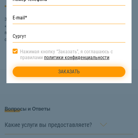
Самосвал
Заказать технику для сноса зданий в Сургуте вы можете на сайте
«СтройТакси». Специалисты нашей компании с удовольствием
проконсультируют вас, сориентируют по цене сноса зданий и
сооружений. Звоните:
8 (922) 517-40-66
Нажимая кнопку “Заказать”, я соглашаюсь с
правилами
политики конфиденциальности
Вопросы и Ответы
Какие услуги вы предоставляете?