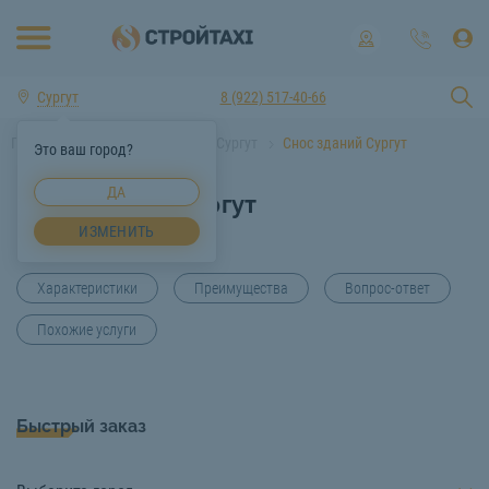
Сургут
8 (922) 517-40-66
Главная
Услуги спецтехники Сургут
Снос зданий Сургут
Это ваш город?
ДА
Снос зданий Сургут
ИЗМЕНИТЬ
Характеристики
Преимущества
Вопрос-ответ
Похожие услуги
Быстрый заказ