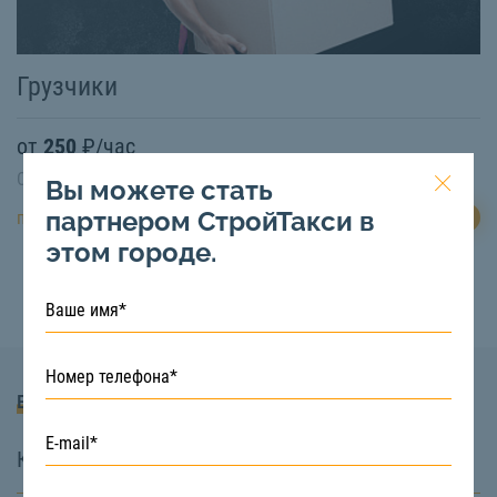
Грузчики
от
250
₽/час
Свободная техника:
Есть
Вы можете стать
партнером СтройТакси в
ЗАКАЗАТЬ
подробнее
этом городе.
Вопросы и Ответы
Какие услуги вы предоставляете?