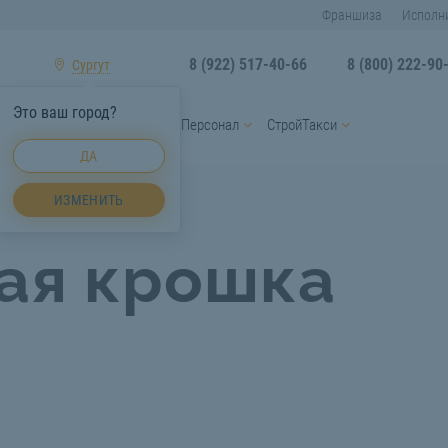
Франшиза
Исполн
8 (922) 517-40-66
8 (800) 222-90
Сургут
Это ваш город?
ы
Услуги спецтехники
Персонал
СтройТакси
ДА
я крошка Сургут
ИЗМЕНИТЬ
ая крошка