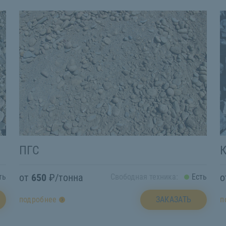
ПГС
от
650
₽/тонна
ть
Свободная техника:
Есть
ЗАКАЗАТЬ
подробнее
п