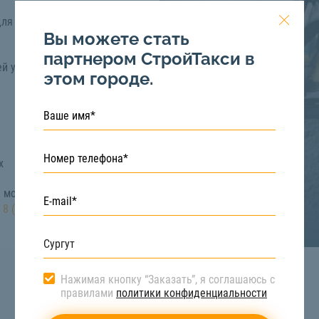
для выполнения
Вы можете стать
партнером СтройТакси в
й укладки асфальта
этом городе.
х
 можете на сайте
:
8 (922) 517-40-66
Нажимая кнопку “Заказать”, я соглашаюсь с
правилами
политики конфиденциальности