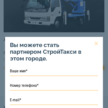
Автовышка 22 м
Вы можете стать
партнером СтройТакси в
от
2000
₽/час
этом городе.
Свободная техника:
Есть
ЗАКАЗАТЬ
подробнее
Вопросы и Ответы