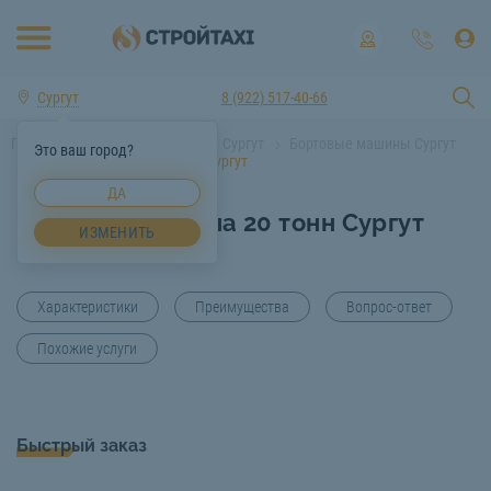
Сургут
8 (922) 517-40-66
Главная
Аренда спецтехники Сургут
Бортовые машины Сургут
Это ваш город?
Бортовая машина 20 тонн Сургут
ДА
Бортовая машина 20 тонн Сургут
ИЗМЕНИТЬ
Характеристики
Преимущества
Вопрос-ответ
Похожие услуги
Быстрый заказ