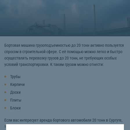
Бортовая машина грузоподъемностью до 20 тонн активно пользуется
спросом в строительной сфере. С её помощью можно легко и быстро
осуществлять перевозку грузов до 20 тонн, не требующих особых
условий транспортировки. К таким грузам можно отнести:
Трубы
Кирпичи
Доски
Плиты
Блоки
Если вас интересует аренда бортового автомобиля 20 тонн в Сургуте,
то обращайтесь к нам. Компания «СтройТакси» предоставит вам