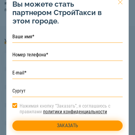
Вы можете стать
исправную технику точно в срок по выгодным условиям. Узнать
подробную информацию вы можете по телефону:
8 (922) 517-40-66
партнером СтройТакси в
этом городе.
Услуги
Длинномерные перевозки
Перевозка стройматериалов
Перевозка станков
Нажимая кнопку “Заказать”, я соглашаюсь с
правилами
политики конфиденциальности
Перевозка оборудования
Тяжеловесные перевозки