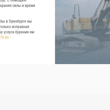
 бур. С помощью
охраняя силы и время
лбы в Оренбурге вы
 только исправная
у услуги бурения ям
-76-66