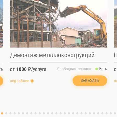
Демонтаж металлоконструкций
П
от
1000
₽/услуга
Свободная техника:
Есть
ть
ЗАКАЗАТЬ
подробнее
п