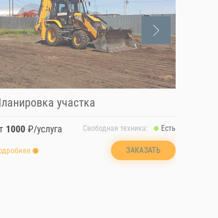
ланировка участка
Проко
от
1000
₽/услуга
от
100
Свободная техника:
Есть
ЗАКАЗАТЬ
одробнее
подробн