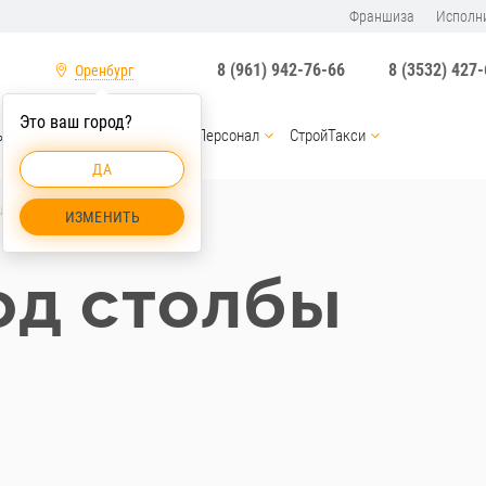
Франшиза
Исполн
8 (961) 942-76-66
8 (3532) 427
Оренбург
Это ваш город?
ы
Услуги спецтехники
Персонал
СтройТакси
ДА
олбы Оренбург
ИЗМЕНИТЬ
од столбы