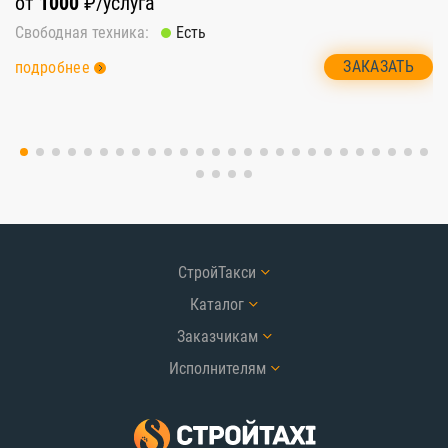
от
1000
₽/услуга
о
Свободная техника:
Есть
Св
ЗАКАЗАТЬ
подробнее
п
СтройТакси
Каталог
Заказчикам
Исполнителям