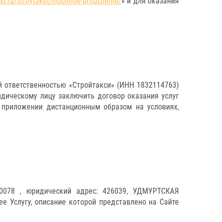
axi.ru/stroytaksi/mobilnoe-prilozhenie/
» и для оказания
й ответственностью «Стройтакси» (ИНН 1832114763)
дическому лицу заключить договор оказания услуг
м приложении дистанционным образом на условиях,
00078 , юридический адрес: 426039, УДМУРТСКАЯ
Услугу, описание которой представлено на Сайте