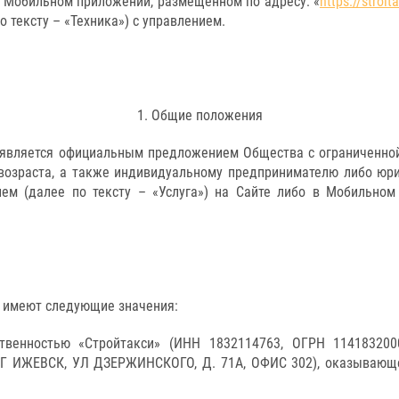
 в Мобильном приложении, размещенном по адресу: «
https://stroit
о тексту – «Техника») с управлением.
1. Общие положения
) является официальным предложением Общества с ограниченно
 возраста, а также индивидуальному предпринимателю либо юри
ием (далее по тексту – «Услуга») на Сайте либо в Мобильно
ы имеют следующие значения:
твенностью «Стройтакси» (ИНН 1832114763, ОГРН 11418320
ЖЕВСК, УЛ ДЗЕРЖИНСКОГО, Д. 71А, ОФИС 302), оказывающее 