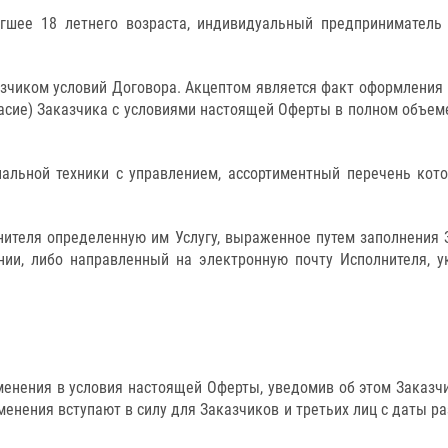
игшее 18 летнего возраста, индивидуальный предприниматель
азчиком условий Договора. Акцептом является факт оформлени
асие) Заказчика с условиями настоящей Оферты в полном объеме
циальной техники с управлением, ассортиментный перечень кот
нителя определенную им Услугу, выраженное путем заполнения
ии, либо направленный на электронную почту Исполнителя, ук
зменения в условия настоящей Оферты, уведомив об этом Заказч
менения вступают в силу для Заказчиков и третьих лиц с даты р