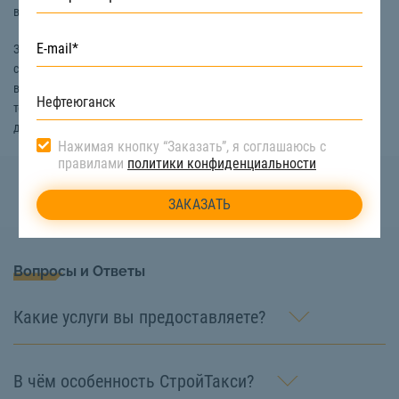
вывоза снега можно использовать
самосвал.
Заказать технику для уборки снега в Нефтеюганске вы можете на
сайте компании «СтройТакси». Мы гарантируем качественное
выполнение работ, так как они совершаются при помощи исправной
техники и опытных машинистов. Узнать цену услуг по уборке снега и
другую информацию можно по номеру телефона:
8 (922) 517-40-66
Нажимая кнопку “Заказать”, я соглашаюсь с
правилами
политики конфиденциальности
Вопросы и Ответы
Какие услуги вы предоставляете?
В чём особенность СтройТакси?