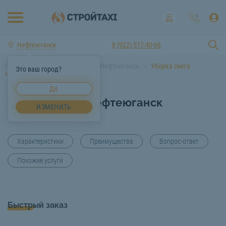
Нефтеюганск
8 (922) 517-40-66
Главная
Услуги спецтехники Нефтеюганск
Уборка снега
Это ваш город?
Нефтеюганск
ДА
Уборка снега Нефтеюганск
ИЗМЕНИТЬ
Характеристики
Преимущества
Вопрос-ответ
Похожие услуги
Быстрый заказ