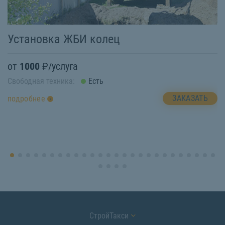
И
Установка ЖБИ колец
о
от
1000
₽/услуга
Св
Свободная техника:
Есть
п
ЗАКАЗАТЬ
подробнее
СтройТакси