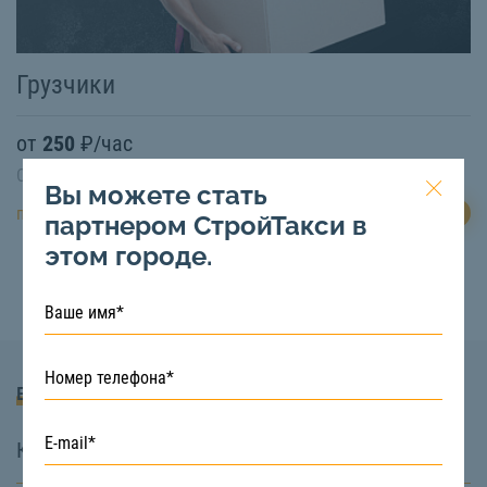
Грузчики
от
250
₽/час
Свободная техника:
Есть
Вы можете стать
ЗАКАЗАТЬ
подробнее
партнером СтройТакси в
этом городе.
Вопросы и Ответы
Какие услуги вы предоставляете?