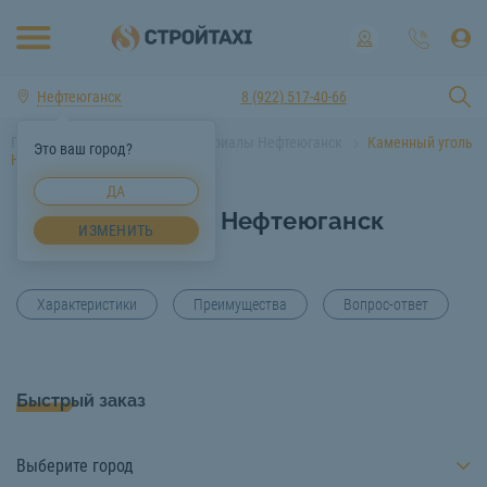
Нефтеюганск
8 (922) 517-40-66
Главная
Строительные материалы Нефтеюганск
Каменный уголь
Это ваш город?
Нефтеюганск
ДА
Каменный уголь Нефтеюганск
ИЗМЕНИТЬ
Характеристики
Преимущества
Вопрос-ответ
Быстрый заказ
Выберите город