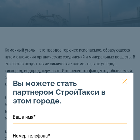
Каменный уголь – это твердое горючее ископаемое, образующееся
путем отложения органических соединений и минеральных веществ. В
его состав входят такие химические элементы, как углерод,
кислород, водород, серу, азот. Интересен тот факт, что добываемый
сегодня уголь, образовался еще 280 тысяч лет назад! Кстати, Россия
Вы можете стать
занимает 2-е место в мире по объему залежей этой породы.
партнером СтройТакси в
Добыча угля осуществляется открытым (карьерным) и закрытым
этом городе.
методом (через штольни и шахты). Его уникальные свойства делают
его популярным материалом в энергетике, промышленности,
металлургии, коммунальном хозяйстве.
Доставка каменного угля пользуется популярностью в следующих
случаях: