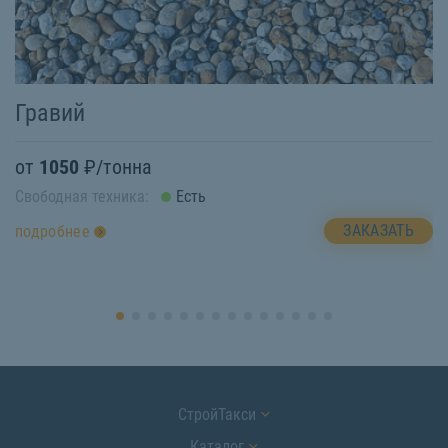
Гравий
Б
от
1050
₽/тонна
о
Свободная техника:
Есть
Св
ЗАКАЗАТЬ
подробнее
п
СтройТакси
Каталог