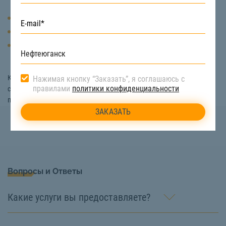
Получение электроэнергии
Обогрев помещений
Производство кокса и полукокса для последующего создания
пластмассы, красок, лаков, удобрений, отливки чугуна
Купить каменный уголь в Нефтеюганске с доставкой вы можете на
Нажимая кнопку “Заказать”, я соглашаюсь с
правилами
политики конфиденциальности
сайте «СтройТакси». Подробная информация о товаре и условиях
поставки по телефону:
8 (922) 517-40-66
Вопросы и Ответы
Какие услуги вы предоставляете?