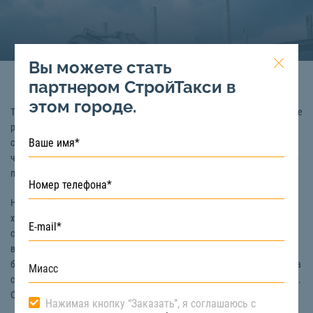
Вы можете стать
партнером СтройТакси в
этом городе.
Торф – это горючее полезное ископаемое, образующееся в результате
разложения растений в болотистых условиях и обладающее высоким
содержанием углерода. Торф применяется во многих областях
человеческой жизнедеятельности: в сельском хозяйстве, химической
промышленности, энергетике, медицине, строительстве.
Наиболее известной областью применения торфа является сельское
хозяйство, где это сырье применяется в качестве удобрения. Торф
состоит из гумуса (полуразложившейся органики), минеральных
веществ (азот, магний, фосфор, железо, калий и т.д.) и воды. Такой
богатый состав, при правильном применении, благоприятно влияет на
свойства почвы, стимулирует рост растений и повышает урожайность.
Среди его главных преимуществ выделяют:
Нажимая кнопку “Заказать”, я соглашаюсь с