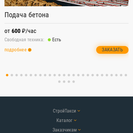
П
Подача бетона
о
от
600
₽/час
Св
Свободная техника:
Есть
п
ЗАКАЗАТЬ
подробнее
СтройТакси
Каталог
Заказчикам