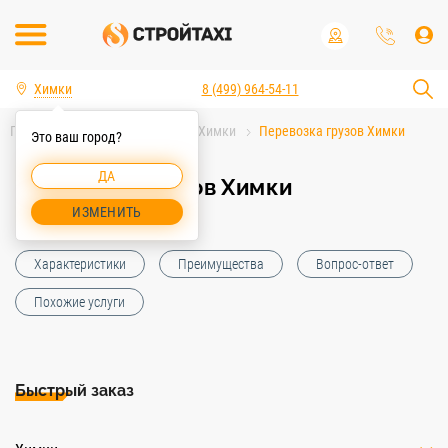
Химки
8 (499) 964-54-11
Главная
Услуги спецтехники Химки
Перевозка грузов Химки
Это ваш город?
ДА
Перевозка грузов Химки
ИЗМЕНИТЬ
Характеристики
Преимущества
Вопрос-ответ
Похожие услуги
Быстрый заказ