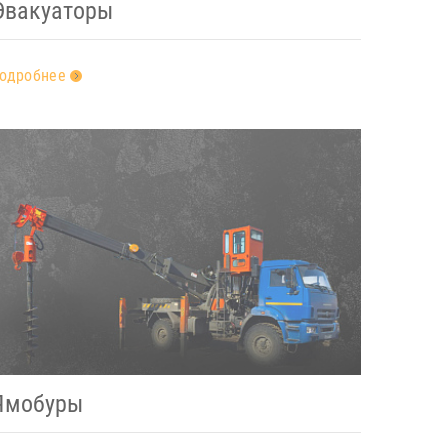
Эвакуаторы
одробнее
Ямобуры