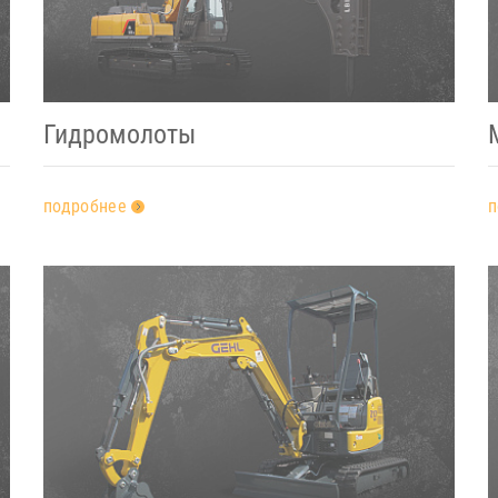
Гидромолоты
подробнее
п