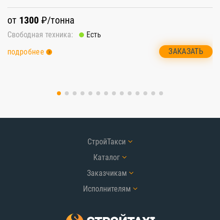
от
1300
₽/тонна
о
Свободная техника:
Есть
Св
ЗАКАЗАТЬ
подробнее
п
СтройТакси
Каталог
Заказчикам
Исполнителям