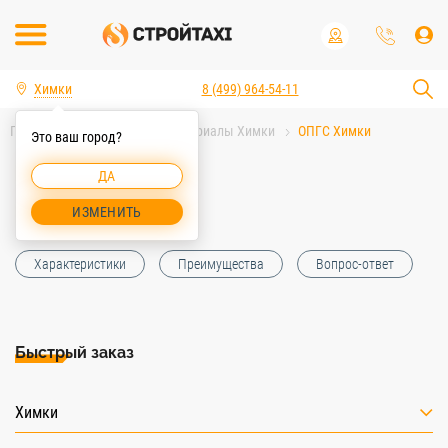
Химки
8 (499) 964-54-11
Главная
Строительные материалы Химки
ОПГС Химки
Это ваш город?
ДА
ОПГС Химки
ИЗМЕНИТЬ
Характеристики
Преимущества
Вопрос-ответ
Быстрый заказ
Химки