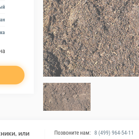
ый
ан
ка
на
Позвоните нам:
8 (499) 964-54-11
ники, или