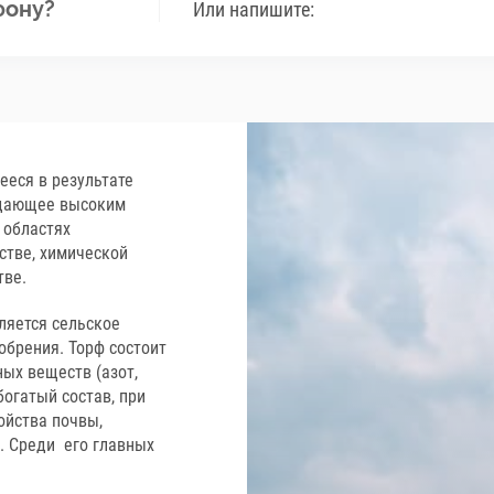
фону?
Или напишите:
ееся в результате
адающее высоким
 областях
стве, химической
тве.
ляется сельское
обрения. Торф состоит
ых веществ (азот,
 богатый состав, при
ойства почвы,
. Среди его главных