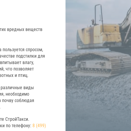
угих вредных веществ
 пользуется спросом,
ачестве подстилки для
 впитывает влагу,
й, что позволяет
отных и птиц.
я различные виды
ия, необходимо
в почву соблюдая
.
те СтройТакси.
вки по телефону:
8 (499)