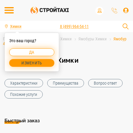
Химки
8 (499) 964-54-11
Главная
Аренда спецтехники Химки
Ямобуры Химки
Ямобур
Это ваш город?
400 мм Химки
ДА
Ямобур 400 мм Химки
ИЗМЕНИТЬ
Характеристики
Преимущества
Вопрос-ответ
Похожие услуги
Быстрый заказ