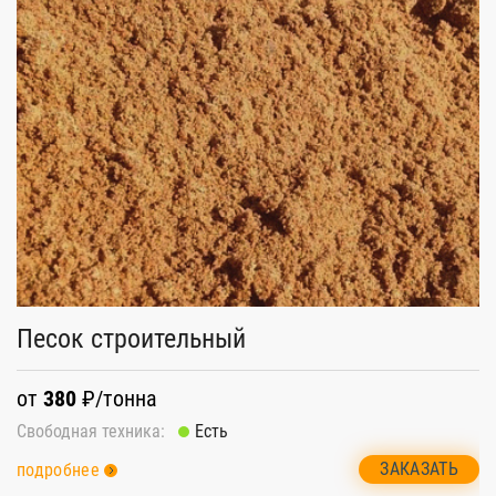
Песок строительный
А
от
380
₽/тонна
о
Свободная техника:
Есть
Св
ЗАКАЗАТЬ
подробнее
п