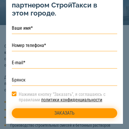
партнером СтройТакси в
этом городе.
Строительный песок – это природный материал, размер зерен
которого обычно, не более 5 мм. Главная характеристика
строительного песка – твердость частиц, благодаря чему он является
одной из ценной породой, применяемой во многих сферах.
Данный песок используется для строительных работ, а также его
применяют и в других промышленных отраслях. Например, купить
строительный песок необходимо, если планируется:
Нажимая кнопку “Заказать”, я соглашаюсь с
правилами
политики конфиденциальности
Производство тротуарной плитки и отделочных материалов
Изготовление железобетонных конструкций
Возведение автомобильных дорог, фундаментов, насыпей
Производство строительных смесей и бетонных растворов