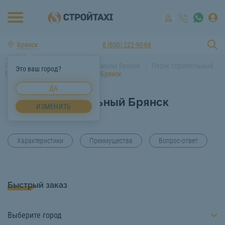
Брянск
8 (800) 222-90-66
Главная
Строительные материалы Брянск
Песок строительный
Это ваш город?
Брянск
Песок строительный Брянск
ДА
Песок строительный Брянск
ИЗМЕНИТЬ
Характеристики
Преимущества
Вопрос-ответ
Быстрый заказ
Выберите город