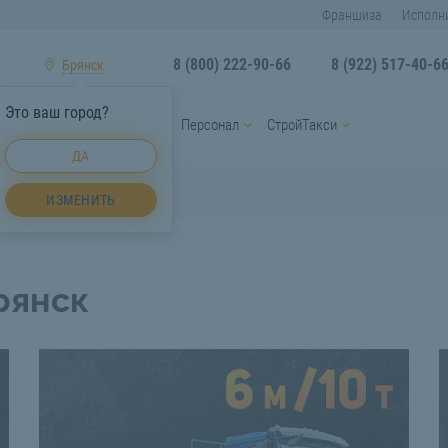
Франшиза
Исполн
8 (800) 222-90-66
8 (922) 517-40-6
Брянск
Это ваш город?
ы
Услуги спецтехники
Персонал
СтройТакси
ДА
ы Брянск
ИЗМЕНИТЬ
рянск