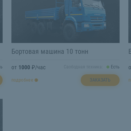
Бортовая машина 10 тонн
от
1000
₽/час
ть
Свободная техника:
Есть
ЗАКАЗАТЬ
подробнее
п