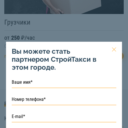
Грузчики
от
250
₽/час
Свободная техника:
Есть
Вы можете стать
ЗАКАЗАТЬ
подробнее
партнером СтройТакси в
этом городе.
Вопросы и Ответы
Какие услуги вы предоставляете?