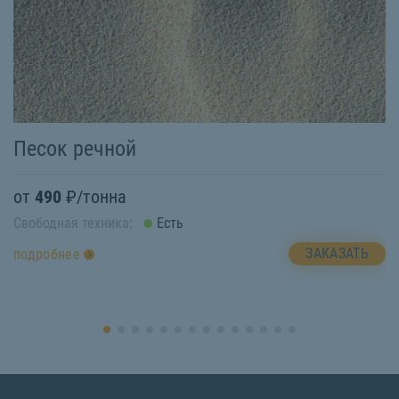
Песок речной
Г
от
490
₽/тонна
о
Свободная техника:
Есть
Св
ЗАКАЗАТЬ
подробнее
п