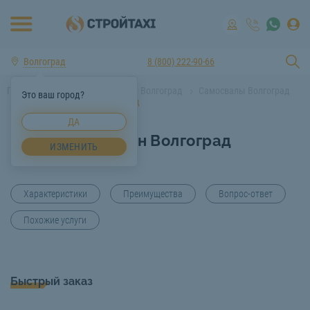
Волгоград
8 (800) 222-90-66
Главная
Аренда спецтехники Волгоград
Самосвалы Волгоград
Это ваш город?
Самосвал 15 тонн Волгоград
ДА
Самосвал 15 тонн Волгоград
ИЗМЕНИТЬ
Характеристики
Преимущества
Вопрос-ответ
Похожие услуги
Быстрый заказ