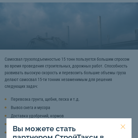
Самосвал грузоподъемностью 15 тонн пользуется большим спросом
во время проведения строительных, дорожных работ. Способность
развивать высокую скорость и перевозить большие объемы груза
делают самосвал 15-ти тонник незаменимым для решения
следующих задач:
Перевозка грунта, щебня, песка и т.д.
Вывоз снега и мусора
Доставка удобрений, кормов
Проведение карьерных работ
Вы можете стать
Добыча полезных ископаемых
партнером СтройТакси в