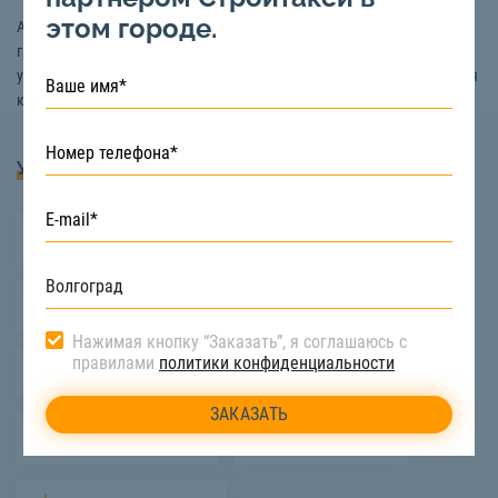
этом городе.
Аренда самосвала 15 тонн в Волгограде для перевозки различного
груза доступна на сайте «СтройТакси». Здесь вы можете заказать
услуги перевозки по выгодной цене с опытным экипажем. Подробная
консультация по телефону:
8 (800) 222-90-66
Услуги
Вывоз грунта
Вывоз снега
Вывоз строительного мусора
Нажимая кнопку “Заказать”, я соглашаюсь с
правилами
политики конфиденциальности
Перевозка стройматериалов
Доставка грузов
Уборка снега