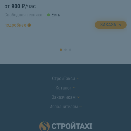
от
900
₽/час
о
Свободная техника:
Есть
Св
ЗАКАЗАТЬ
подробнее
п
СтройТакси
Каталог
Заказчикам
Исполнителям