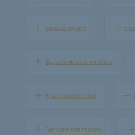
Срезка грунта
Зас
Выравнивание участка
Корчевание пней
Засыпка котлована