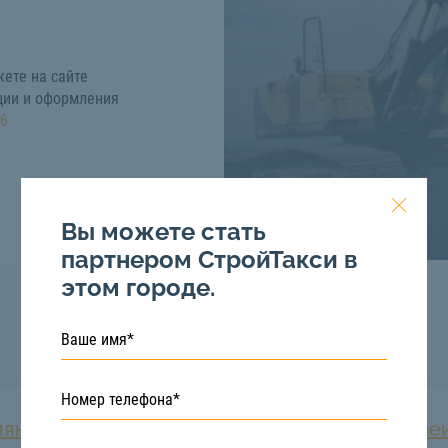
жете на сайте
ции и оформления
66
Вы можете стать
партнером СтройТакси в
этом городе.
ляные работы
Разработка транше