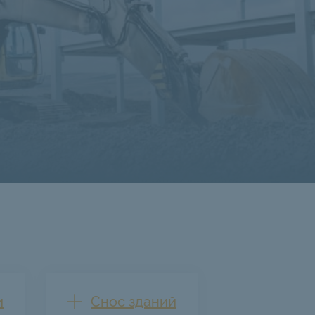
и
Снос зданий