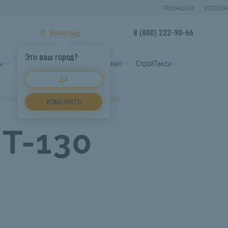
Франшиза
Исполн
8 (800) 222-90-66
Волгоград
Это ваш город?
ы
Услуги спецтехники
Персонал
СтройТакси
ДА
олгоград
Бульдозер Т-130 Волгоград
ИЗМЕНИТЬ
 Т-130