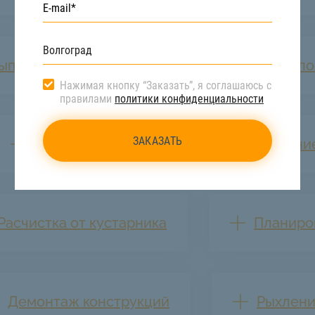
ыпка траншеи
Демонтаж металло
Нажимая кнопку “Заказать”, я соглашаюсь с
правилами
политики конфиденциальности
Уплотнение грунта
Рыхление
Расчистка от кустарника
Планиро
Демонтаж конструкций
Рыхлени