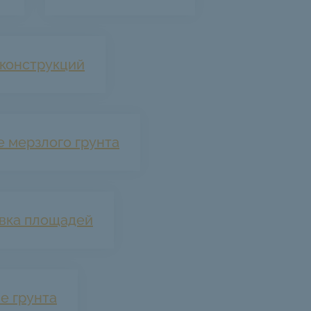
конструкций
 мерзлого грунта
вка площадей
е грунта