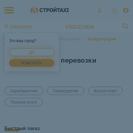
Севастополь
8 (922) 517-40-66
Главная
Услуги спецтехники Севастополь
Междугородние
Это ваш город?
перевозки Севастополь
ДА
Междугородние перевозки
ИЗМЕНИТЬ
Севастополь
Характеристики
Преимущества
Вопрос-ответ
Похожие услуги
Быстрый заказ