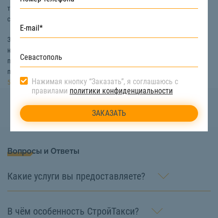
типа груза и его веса. Например, негабаритные грузы (оборудование,
станки и т.д.) стоит перевозить на трале.
Заказать услуги междугородней перевозки в Севастополе вы можете
на сайте «СтройТакси». Мы поможем вам выбрать технику, которая
подойдет именно для вашего случая. Узнать цену междугородней
перевозки людей или груза вы можете по номеру телефона:
8 (922)
Нажимая кнопку “Заказать”, я соглашаюсь с
517-40-66
правилами
политики конфиденциальности
Вопросы и Ответы
Какие услуги вы предоставляете?
В чём особенность СтройТакси?