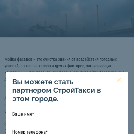
Мойка фасадов – это очистка здания от воздействия погодных
условий, выхлопных газов и других факторов, загрязняющих
конструкции. Как правило, профессиональная мойка фасадов и окон
должна осуществляться два раза в год – перед началом и после
Вы можете стать
окончания зимы.
партнером СтройТакси в
этом городе.
Лучше всего, особенно высотную мойку фасадов зданий и окон
осуществлять с
автовышки.
Данный вид спецтехники обеспечивает
безопасность альпинисту, который выполняет работу, а также
позволяет удобным образом брать и менять инструменты и чистящие
средства, свободно перемещаться от одного объекта к другому.
Обычно, стрела высоты автовышки составляет 16-60 метров, что