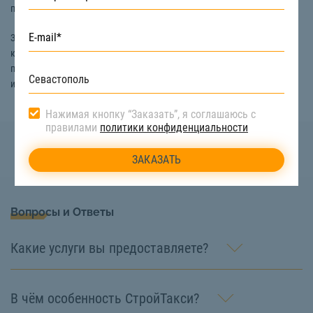
позволяет провести мойку фасадов многоэтажных домов и зданий.
Заказать услуги мойки фасадов в Севастополе вы можете на сайте
компании «СтройТакси». Получить бесплатную консультацию по
подбору техники и интересующую информацию о наличии автовышки
и так далее можно по номеру телефона:
8 (922) 517-40-66
Нажимая кнопку “Заказать”, я соглашаюсь с
правилами
политики конфиденциальности
Вопросы и Ответы
Какие услуги вы предоставляете?
В чём особенность СтройТакси?