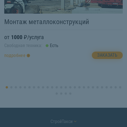
Монтаж металлоконструкций
П
от
1000
₽/услуга
о
Свободная техника:
Есть
Св
ЗАКАЗАТЬ
подробнее
п
СтройТакси