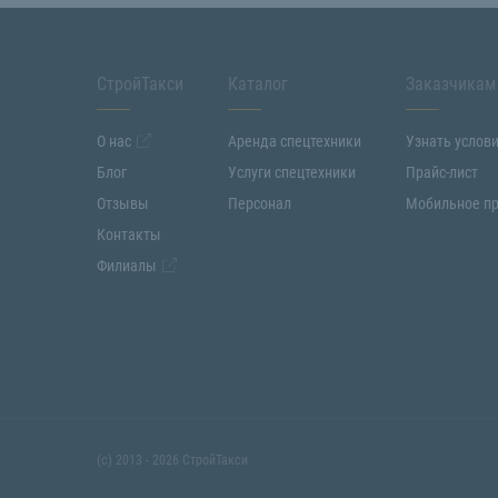
СтройТакси
Каталог
Заказчикам
О нас
Аренда спецтехники
Узнать услов
Блог
Услуги спецтехники
Прайс-лист
Отзывы
Персонал
Мобильное п
Контакты
Филиалы
(с) 2013 - 2026 СтройТакси