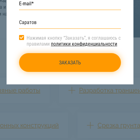
одель, в зависимости
а и получения
м нашей компании по
Нажимая кнопку “Заказать”, я соглашаюсь с
правилами
политики конфиденциальности
ляные работы
Разработка транше
онных конструкций
Срезка грунт