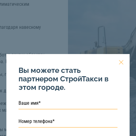
климатическим
лагодаря навесному
от и других областях
ра. Например:
Вы можете стать
ы, горных пород
партнером СтройТакси в
этом городе.
к далее.
режде всего,
х машинистов,
вы можете на сайте