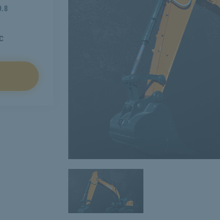
0.8
с