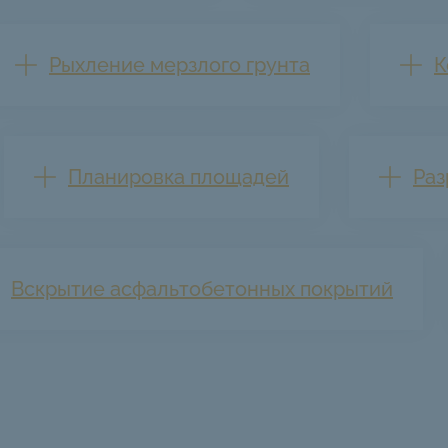
Рыхление мерзлого грунта
К
Планировка площадей
Раз
Вскрытие асфальтобетонных покрытий