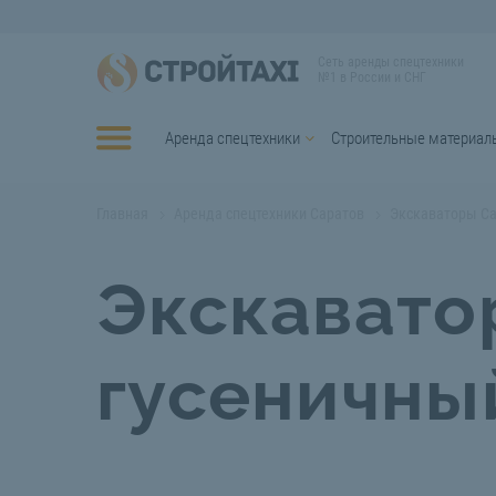
Сеть аренды спецтехники
№1 в России и СНГ
Аренда спецтехники
Строительные материал
Главная
Аренда спецтехники Саратов
Экскаваторы С
Экскавато
гусеничны