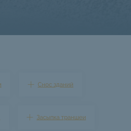
и
Снос зданий
а
Засыпка траншеи