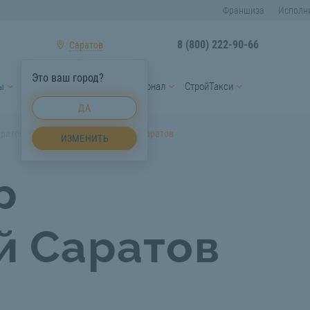
Франшиза
Исполн
8 (800) 222-90-66
Саратов
Это ваш город?
ы
Услуги спецтехники
Персонал
СтройТакси
ДА
аратов
Экскаватор гусеничный Саратов
ИЗМЕНИТЬ
р
й Саратов