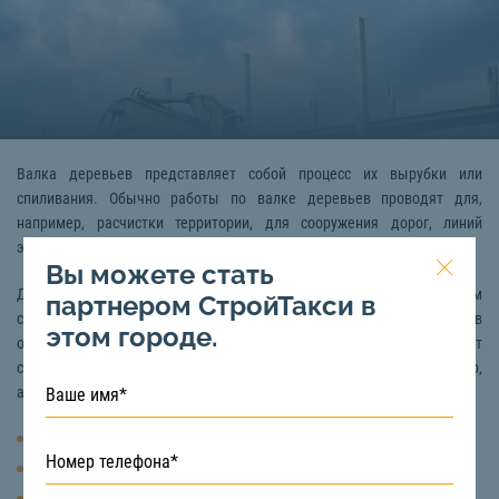
Валка деревьев представляет собой процесс их вырубки или
спиливания. Обычно работы по валке деревьев проводят для,
например, расчистки территории, для сооружения дорог, линий
электропередач и так далее.
Вы можете стать
Данные работы принято выполнять вручную или механизированным
партнером СтройТакси в
способом. Второй вариант подразумевает, что валка деревьев
этом городе.
осуществляется техникой, которая облегчает процесс, помогает
сохранить силы, а главное - обеспечить безопасность. Например,
активно используют:
Бульдозер
Экскаватор