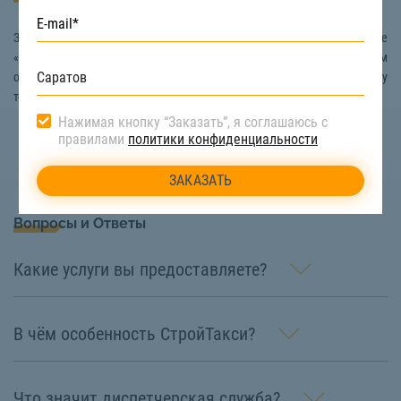
Автовышку
Заказать услуги валки деревьев в Саратове вы можете на сайте
«СтройТакси». Наши специалисты всегда на связи, и с удовольствием
ответят на все ваши вопросы, если вы позвоните по номеру
телефона:
8 (800) 222-90-66
Нажимая кнопку “Заказать”, я соглашаюсь с
правилами
политики конфиденциальности
Вопросы и Ответы
Какие услуги вы предоставляете?
В чём особенность СтройТакси?
Что значит диспетчерская служба?