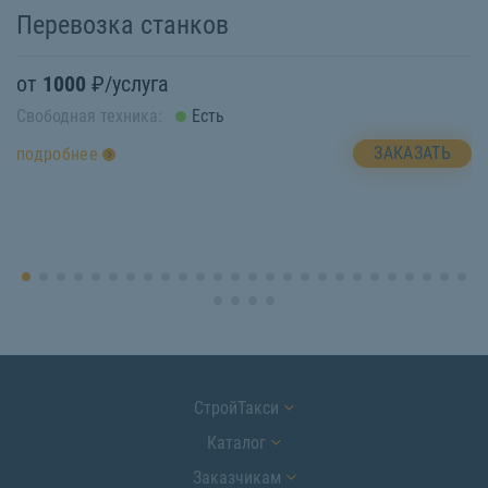
Перевозка станков
В
от
1000
₽/услуга
о
Свободная техника:
Есть
Св
ЗАКАЗАТЬ
подробнее
п
СтройТакси
Каталог
Заказчикам