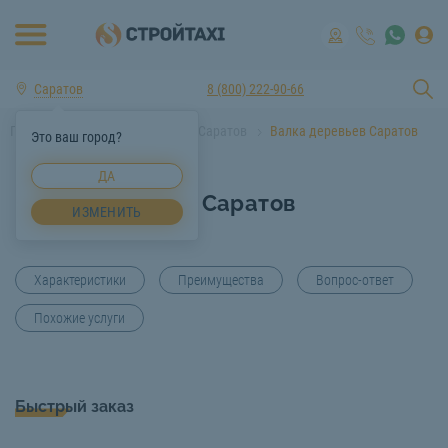
Саратов
8 (800) 222-90-66
Главная
Услуги спецтехники Саратов
Валка деревьев Саратов
Это ваш город?
ДА
Валка деревьев Саратов
ИЗМЕНИТЬ
Характеристики
Преимущества
Вопрос-ответ
Похожие услуги
Быстрый заказ