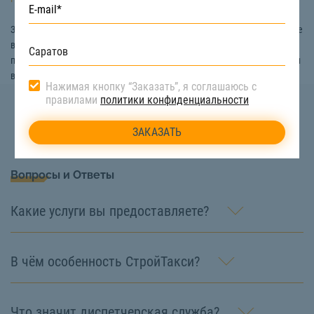
Заказать монтаж-демонтаж железобетонных конструкций в Саратове
вы можете на сайте «СтройТакси». Наши специалисты готовы
проконсультировать вас, сориентировать по цене, и ответить на ваши
возникшие вопросы. Звоните:
8 (800) 222-90-66
Нажимая кнопку “Заказать”, я соглашаюсь с
правилами
политики конфиденциальности
Вопросы и Ответы
Какие услуги вы предоставляете?
В чём особенность СтройТакси?
Что значит диспетчерская служба?