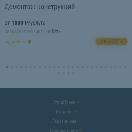
Демонтаж конструкций
Р
от
1000
₽/услуга
о
Свободная техника:
Есть
Св
ЗАКАЗАТЬ
подробнее
п
СтройТакси
Каталог
Заказчикам
Исполнителям