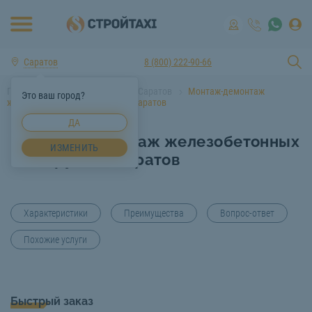
Саратов
8 (800) 222-90-66
Главная
Услуги спецтехники Саратов
Монтаж-демонтаж
Это ваш город?
железобетонных конструкций Саратов
ДА
Монтаж-демонтаж железобетонных
ИЗМЕНИТЬ
конструкций Саратов
Характеристики
Преимущества
Вопрос-ответ
Похожие услуги
Быстрый заказ