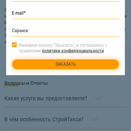
Заказать транспорт для пассажирских перевозок в Саранске вы
можете на сайте компании «СтройТакси». Мы гарантируем надежное и
безопасное перемещение, поскольку наша техника исправлена, и ей
управляют только опытные машинисты. Если у вас возникли вопросы
по поводу услуги перевозки пассажиров, то свяжитесь с нами по
номеру телефона:
8 (922) 517-40-66
Нажимая кнопку “Заказать”, я соглашаюсь с
правилами
политики конфиденциальности
Вопросы и Ответы
Какие услуги вы предоставляете?
В чём особенность СтройТакси?