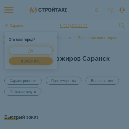
Саранск
8 (922) 517-40-66
Главная
Услуги спецтехники Саранск
Перевозка пассажиров
Это ваш город?
Саранск
ДА
Перевозка пассажиров Саранск
ИЗМЕНИТЬ
Характеристики
Преимущества
Вопрос-ответ
Похожие услуги
Быстрый заказ