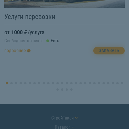
Услуги перевозки
З
от
1000
₽/услуга
о
Свободная техника:
Есть
Св
ЗАКАЗАТЬ
подробнее
п
СтройТакси
Каталог