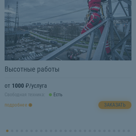
М
Высотные работы
о
от
1000
₽/услуга
Св
Свободная техника:
Есть
п
ЗАКАЗАТЬ
подробнее