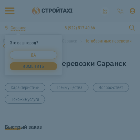
Саранск
8 (922) 517-40-66
Главная
Услуги спецтехники Саранск
Негабаритные перевозки
Это ваш город?
Саранск
ДА
Негабаритные перевозки Саранск
ИЗМЕНИТЬ
Характеристики
Преимущества
Вопрос-ответ
Похожие услуги
Быстрый заказ