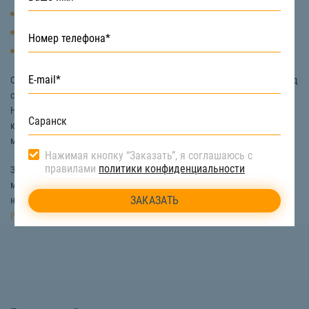
Паровые котлы
Буровые вышки
Газовые турбины и другие крупные объекты.
Обычно перевозка негабаритных грузов осуществляется
тралом
– вид
спецтехники, грузоподъемность которого достигает 40 тонн.
Наибольшей популярностью пользуются низкорамные тралы,
которые подходят для тяжелых и высоких грузов длиной до 16
метров.
Нажимая кнопку “Заказать”, я соглашаюсь с
правилами
политики конфиденциальности
Заказать трал для перевозки негабаритных грузов в Саранске вы
можете на сайте «СтройТакси». Подробную информацию о цене
негабаритных перевозок, техники в наличии можно по телефону:
8
(922) 517-40-66