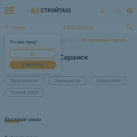
Саранск
8 (922) 517-40-66
Главная
Услуги спецтехники Саранск
Копка траншей Саранск
Это ваш город?
ДА
Копка траншей Саранск
ИЗМЕНИТЬ
Характеристики
Преимущества
Вопрос-ответ
Похожие услуги
Быстрый заказ