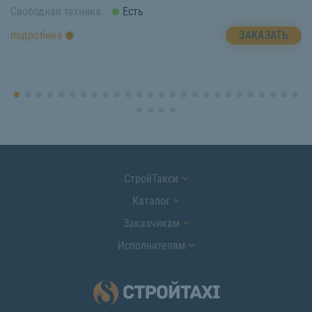
Свободная техника:
Есть
Св
ЗАКАЗАТЬ
подробнее
п
СтройТакси
Каталог
Заказчикам
Исполнителям