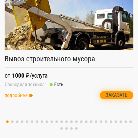
Вывоз строительного мусора
К
от
1000
₽/услуга
о
Свободная техника:
Есть
Св
ЗАКАЗАТЬ
подробнее
п