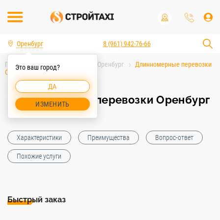
Оренбург
8 (961) 942-76-66
Главная
Услуги спецтехники Оренбург
Длинномерные перевозки
Это ваш город?
Оренбург
ДА
Длинномерные перевозки Оренбург
ИЗМЕНИТЬ
Характеристики
Преимущества
Вопрос-ответ
Похожие услуги
Быстрый заказ